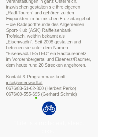
Veranstaltungen in ganz Österreich,
inzwischen gestalten sie ihre eigenen
„Radl-Touren“ und gehören zu den
Fixpunkten im heimischen Freizeitangebot
– die Radsportfreunde des Allgemeinen
Sport-Klub (ASK) Raiffeisenbank
Trofaiach, weithin bekannt als
„Eisenwadln“. Seit 2008 gestalten und
betreuen sie unter dem Namen
"Eisenwadl.TESTED" ein Radtourennetz
im Vordernbergertal und Eisenerz/Radmer,
dem heute rund 20 Strecken angehören.
Kontakt & Programmauskunft:
info@eisenwadl.at
0676/83-51-62-800 (Herbert Perko)
0676/89-555-695 (Gerhard Schmid)
“
Life is simple: eat, sleep,
”
bike.