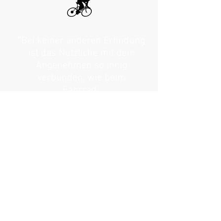
"
Bei keiner anderen Erfindung
ist das Nützliche mit dem
Angenehmen so innig
verbunden, wie beim
Fahrrad.
"
Adam Opel
>>> EISENWADL-CHRONIK
>>> ASK-