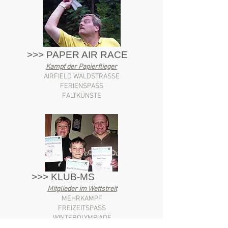
>>> PAPER AIR RACE
Kampf der Papierflieger
AIRFIELD WALDSTRASSE
FERIENSPASS
FALTKÜNSTE
>>> KLUB-MS
Mitglieder im Wettstreit
MEHRKAMPF
FREIZEITSPASS
WINTEROLYMPIADE