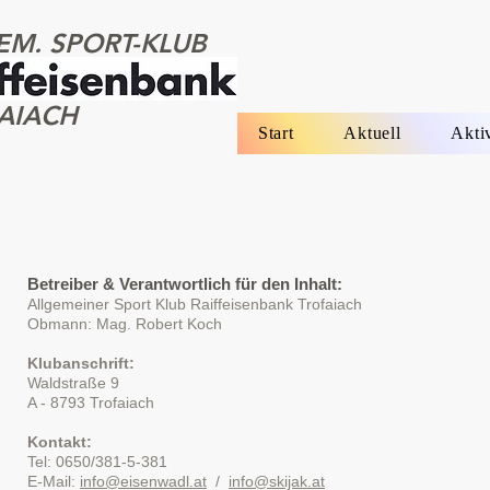
EM. SPORT-KLUB
AIACH
Start
Aktuell
Akti
Betreiber & Verantwortlich für den Inhalt:
Allgemeiner Sport Klub Raiffeisenbank Trofaiach
Obmann: Mag. Robert Koch
Klubanschrift:
Waldstraße 9
A - 8793 Trofaiach
Kontakt:
Tel: 0650/381-5-381
E-Mail:
info@eisenwadl.at
/
info@skijak.at