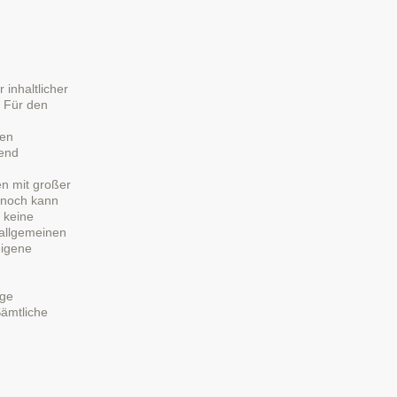
 inhaltlicher
. Für den
ten
hend
ten mit großer
ennoch kann
e keine
 allgemeinen
eigene
ige
Sämtliche