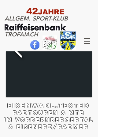
42
JAHRE
ALLGEM. SPORT-KLUB
TROFAIACH
EISENWADL.tested
Radtouren & MTB
im Vordernbergertal
& EISENERZ/RADMER