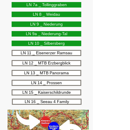
LN 7a _ Tollinggraben
LN 8 _ Weidau
LN 9 _ Niederung
LN 9a _ Niederung-Tal
LN 10 _ Silbersberg
LN 11 _ Eisenerzer Ramsau
LN 12 _ MTB Erzbergblick
LN 13 _ MTB Panorama
LN 14 _ Prossen
LN 15 _ Kaiserschildrunde
LN 16 _ Seeau 4 Family