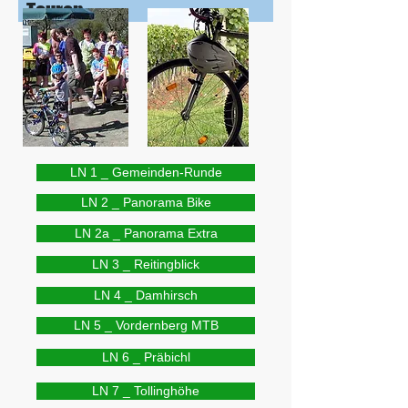
Touren
LN 1 _ Gemeinden-Runde
LN 2 _ Panorama Bike
LN 2a _ Panorama Extra
LN 3 _ Reitingblick
LN 4 _ Damhirsch
LN 5 _ Vordernberg MTB
LN 6 _ Präbichl
LN 7 _ Tollinghöhe