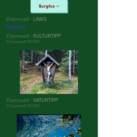
Bergfex
Eisenwadl -
LINKS
Eisenerz
Eisenwadl -
KULTURTIPP
© Eisenwadl.TESTED
Eisenwadl -
NATURTIPP
© Eisenwadl.TESTED