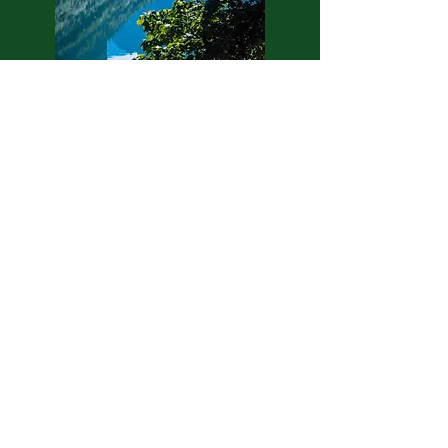
Eisenwadl -
FOTOGALERIE
© Eisenwadl.TESTED
ALLGEMEINER
SPORT-KLUB
RAIFFEISENBANK
TROFAIAC