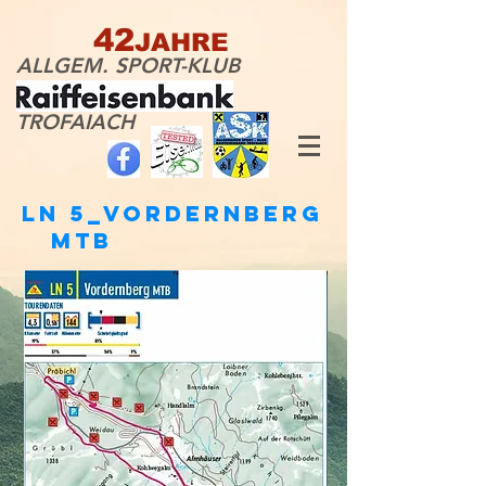
42
JAHRE
ALLGEM. SPORT-KLUB
TROFAIACH
LN 5_VORDERNBERG
MTB