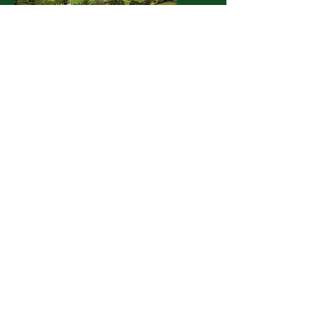
Eisenwadl -
FOTOGALERIE
© Eisenwadl.TESTED
ALLGEMEINER
SPORT-KLUB
RAIFFEISENBANK
TROFAIAC
H
©
2001 - 2026
ASK Raiffeisenbank
Trofaiach