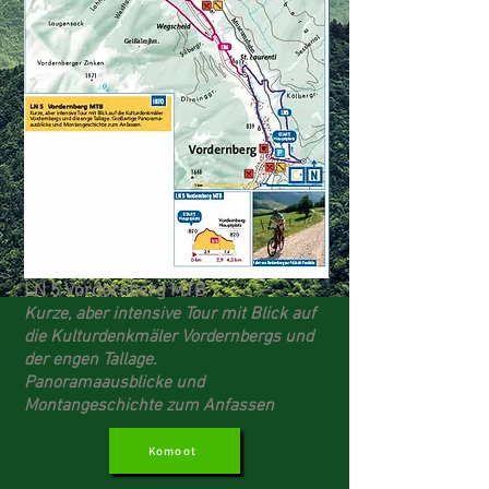
LN 5 Vordernberg MTB
Kurze, aber intensive Tour mit Blick auf
die Kulturdenkmäler Vordernbergs und
der engen Tallage.
Panoramaausblicke und
Montangeschichte zum Anfassen
Komoot