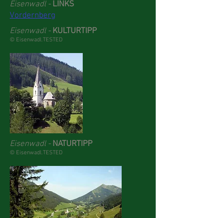
Eisenwadl -
LINKS
Vordernberg
Eisenwadl -
KULTURTIPP
© Eisenwadl.TESTED
Eisenwadl -
NATURTIPP
© Eisenwadl.TESTED