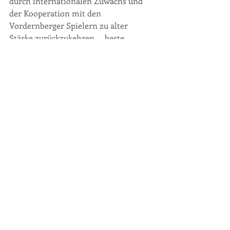
durch internationalen Zuwachs und 
der Kooperation mit den 
Vordernberger Spielern zu alter 
Stärke zurückzukehren … beste 
Voraussetzungen für das im Herbst zu 
feiernde 20-Jahr-Jubiläum der Sektion.
Präsentierten den "Lauftreff 261": (v.l.) 
Marlene Prosch, Petra Buser und Ramona 
Weiß