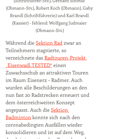
(Schriftführer-Stv.), Gerhard Schmid 
(Obmann-Stv.), Robert Koch (Obmann), Gaby 
Brandl (Schriftführerin) und Karl Brandl 
(Kassier) - fehlend: Wolfgang Judmaier 
(Obmann-Stv.)
Während die 
Sektion Rad
 zwar an 
Teilnehmern stagnierte, so 
verzeichnete das 
Radtouren-Projekt 
„Eisenwadl.TESTED“
 einen 
Zuwachsschub an attraktiven Touren 
im Raum Eisenerz – Radmer. Auch 
wurden alle Beschilderungen an den 
nun fast 20 Radstrecken erneuert und 
dem österreichweiten Konzept 
angepasst. Auch die 
Sektion 
Badminton
 konnte sich nach den 
coronabedingten Ausfällen wieder 
konsolidieren und ist auf dem Weg, 