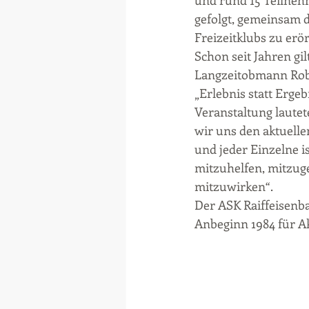
und rund 15 Teilneh
gefolgt, gemeinsam d
Freizeitklubs zu erö
Schon seit Jahren gi
Langzeitobmann Robe
„Erlebnis statt Erge
Veranstaltung laute
wir uns den aktuelle
und jeder Einzelne is
mitzuhelfen, mitzuge
mitzuwirken“.
Der ASK Raiffeisenba
Anbeginn 1984 für Akt