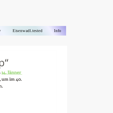
v
Eisenwadl.tested
Info
p“
 
14. Jänner 
, um im 40. 
n.