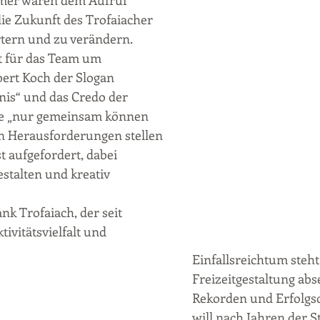
mer waren dem Aufruf 
ie Zukunft des Trofaiacher 
rtern und zu verändern. 
lt für das Team um 
rt Koch der Slogan 
bnis“ und das Credo der 
te „nur gemeinsam können 
n Herausforderungen stellen 
t aufgefordert, dabei 
stalten und kreativ 
nk Trofaiach, der seit 
ivitätsvielfalt und 
Einfallsreichtum steht
Freizeitgestaltung abse
Rekorden und Erfolgsd
will nach Jahren der S