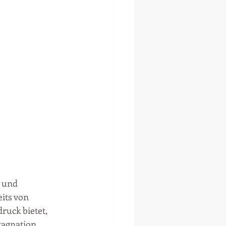
 und 
its von 
ruck bietet, 
tagnation 