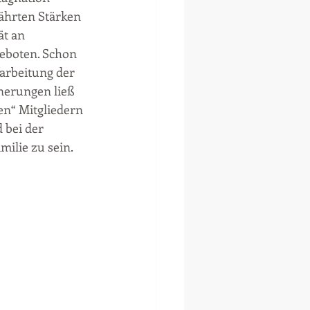
ährten Stärken 
t an 
boten. Schon 
arbeitung der 
nerungen ließ 
en“ Mitgliedern 
 bei der 
milie zu sein.