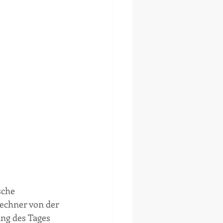
sche 
echner von der 
ng des Tages 