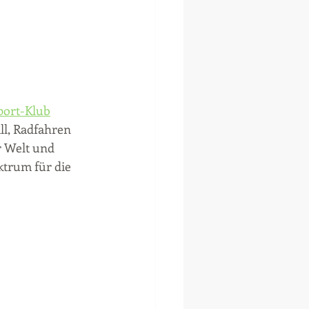
port-Klub
ll, Radfahren 
r Welt und 
ktrum für die 