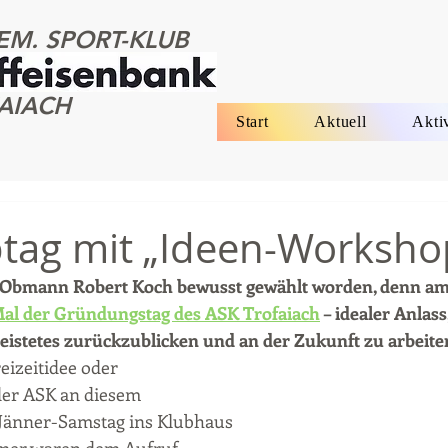
EM. SPORT-KLUB
AIACH
Start
Aktuell
Akti
tag mit „Ideen-Worksho
 Obmann Robert Koch bewusst gewählt worden, denn am
 Mal der Gründungstag des ASK Trofaiach
 – idealer Anlass
eistetes zurückzublicken und an der Zukunft zu arbeite
izeitidee oder 
der ASK an diesem 
 Jänner-Samstag ins Klubhaus 