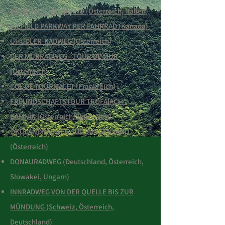
400 KM NACH LIGNANO (Österreich, Italien)
ICEFIELD PARKWAY PER FAHRRAD (Kanada)
UHUDLER-RADWEG (Österreich)
DER MURRADWEG - TOUR DE MUR
(Österreich)
COL DE TOURMALET (Frankreich)
FREUNDSCHAFTSTOUR TROFAIACH -
KAMNIK (Österreich/Slowenien)
ÖKOLANDRADWEG SÜDBURGENLAND
(Österreich)
DONAURADWEG (Deutschland, Österreich,
Slowakei, Ungarn)
INNRADWEG VON DER QUELLE BIS ZUR
MÜNDUNG (Schweiz, Österreich,
Deutschland)