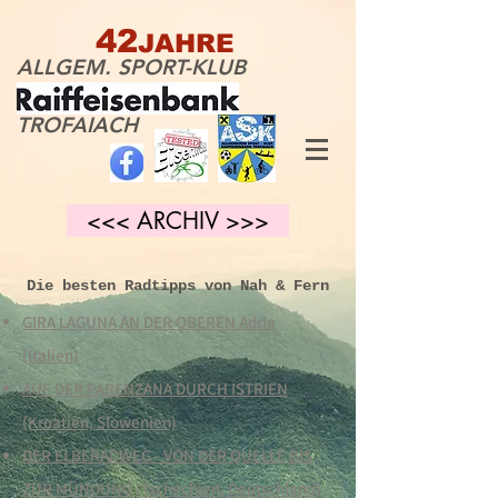
42
JAHRE
ALLGEM. SPORT-KLUB
TROFAIACH
<<< ARCHIV >>>
Die besten Radtipps von Nah & Fern
GIRA LAGUNA AN DER OBEREN Adria
(Italien)
AUF DER PARENZANA DURCH ISTRIEN
(Kroatien, Slowenien)
DER ELBERADWEG - VON DER QUELLE BIS
ZUR MÜNDUNG (Tschechien, Deutschland)