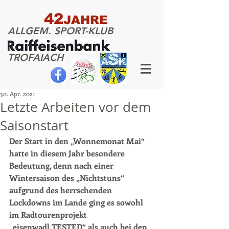
42
JAHRE
ALLGEM. SPORT-KLUB
TROFAIACH
30. Apr. 2021
Letzte Arbeiten vor dem
Saisonstart
Der Start in den „Wonnemonat Mai“ 
hatte in diesem Jahr besondere 
Bedeutung, denn nach einer 
Wintersaison des „Nichtstuns“ 
aufgrund des herrschenden 
Lockdowns im Lande ging es sowohl 
im Radtourenprojekt 
„eisenwadl.TESTED“ als auch bei den 