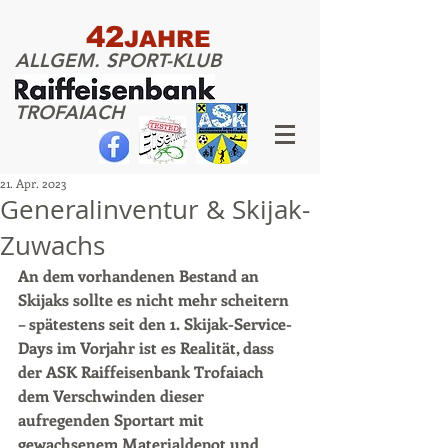
42
JAHRE
ALLGEM. SPORT-KLUB
TROFAIACH
21. Apr. 2023
Generalinventur & Skijak-
Zuwachs
An dem vorhandenen Bestand an 
Skijaks sollte es nicht mehr scheitern 
– spätestens seit den 1. Skijak-Service-
Days im Vorjahr ist es Realität, dass 
der ASK Raiffeisenbank Trofaiach 
dem Verschwinden dieser 
aufregenden Sportart mit 
gewachsenem Materialdepot und 