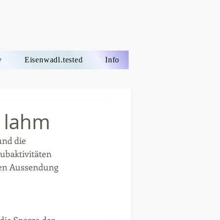
v
Eisenwadl.tested
Info
 lahm
nd die 
baktivitäten  
hen Aussendung 