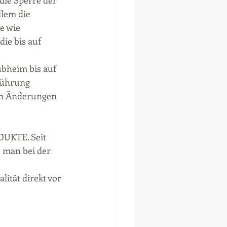
die Sperre der 
llem die 
e wie 
ie bis auf 
ubheim bis auf 
führung 
nn Änderungen 
DUKTE. Seit 
o man bei der 
lität direkt vor 