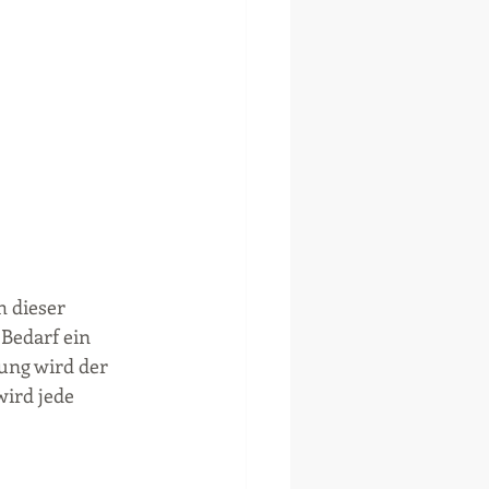
 dieser 
Bedarf ein 
rung wird der 
wird jede 