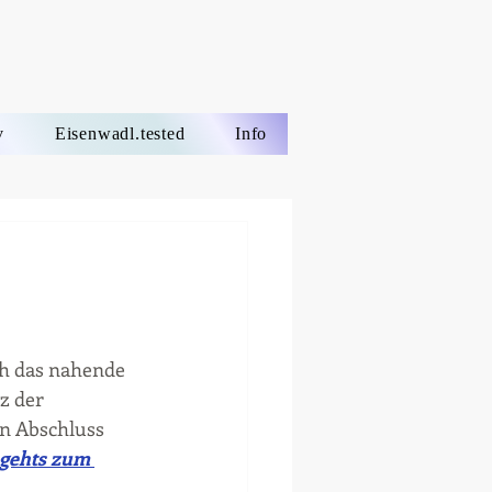
v
Eisenwadl.tested
Info
ch das nahende 
z der 
n Abschluss 
 gehts zum 