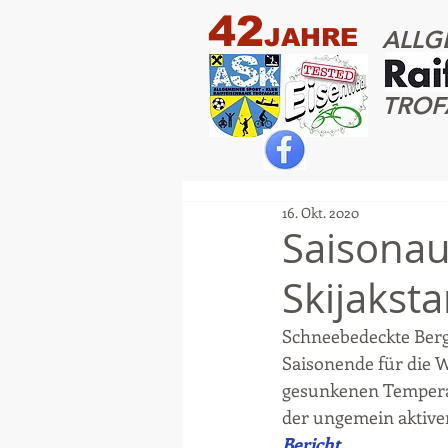
42
JAHRE
ALLG
TROF
16. Okt. 2020
Saisonau
Skijakst
Schneebedeckte Berg
Saisonende für die W
gesunkenen Temperatu
der ungemein aktiven
Bericht.