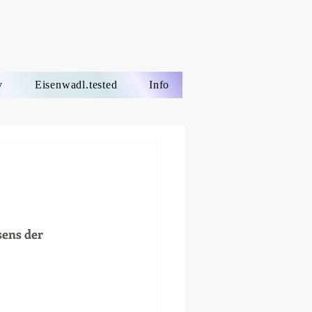
v
Eisenwadl.tested
Info
sens der 