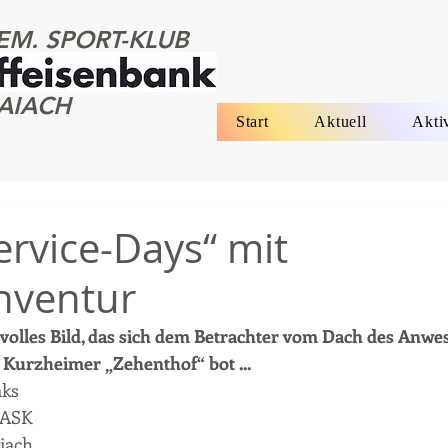
EM. SPORT-KLUB
AIACH
Start
Aktuell
Akti
ervice-Days“ mit
nventur
volles Bild, das sich dem Betrachter vom Dach des Anwe
 Kurzheimer „Zehenthof“ bot ...
aks 
 ASK 
iach 