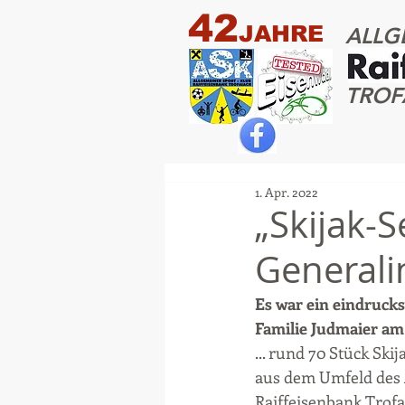
42
JAHRE
ALLG
TROF
1. Apr. 2022
„Skijak-S
Generali
Es war ein eindrucks
Familie Judmaier am
... rund 70 Stück Skij
aus dem Umfeld des
Raiffeisenbank Trofa