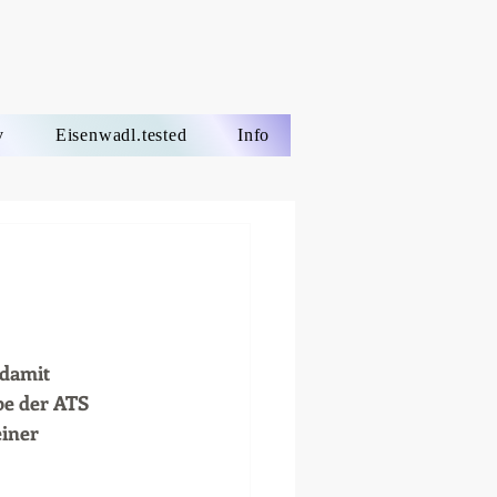
v
Eisenwadl.tested
Info
damit 
e der ATS 
iner 