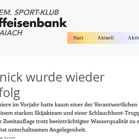
EM. SPORT-KLUB
AIACH
Start
Aktuell
Akti
nick wurde wieder
folg
iere im Vorjahr hatte kaum einer der Verantwortlichen 
 einem starken Skijakteam und einer Schlauchboot-Trupp
 Zweitauflage trotz beeinträchtigter Wasserqualität zu e
st unterhaltsamen Angelegenheit.
se zum 