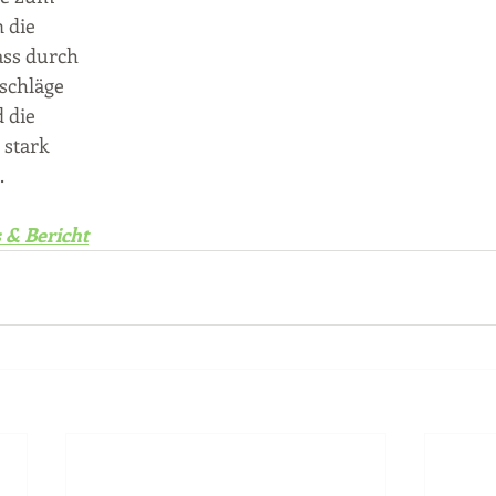
 die 
ass durch 
schläge 
 die 
stark 
.
s & Bericht