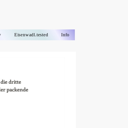
v
Eisenwadl.tested
Info
ie dritte 
der packende 