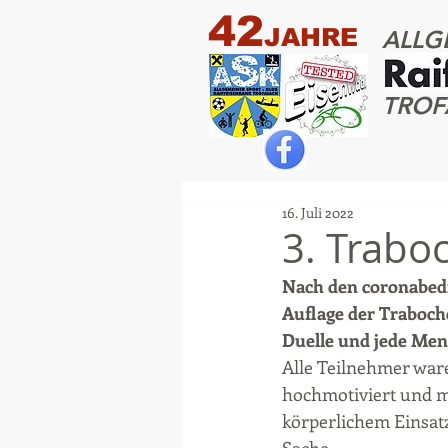
42
JAHRE
ALLG
TROF
16. Juli 2022
3. Trabo
Nach den coronabedin
Auflage der Traboche
Duelle und jede Men
Alle Teilnehmer war
hochmotiviert und mi
körperlichem Einsatz