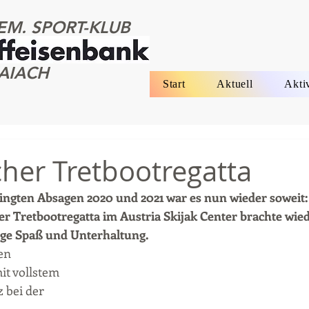
EM. SPORT-KLUB
AIACH
Start
Aktuell
Akti
cher Tretbootregatta
gten Absagen 2020 und 2021 war es nun wieder soweit: d
r Tretbootregatta im Austria Skijak Center brachte wie
ge Spaß und Unterhaltung.
en 
t vollstem 
 bei der 