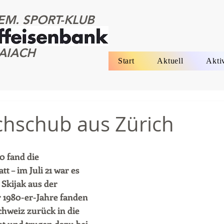
EM. SPORT-KLUB
AIACH
Start
Aktuell
Akti
chschub aus Zürich
 fand die 
 – im Juli 21 war es 
 Skijak aus der 
 1980-er-Jahre fanden 
hweiz zurück in die 