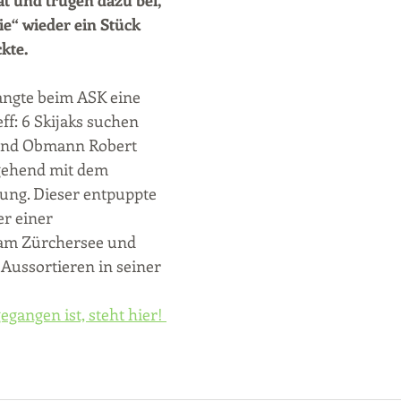
t und trugen dazu bei, 
ie“ wieder ein Stück 
kte.
ngte beim ASK eine 
ff: 6 Skijaks suchen 
 und Obmann Robert 
gehend mit dem 
ung. Dieser entpuppte 
er einer 
am Zürchersee und 
 Aussortieren in seiner 
egangen ist, steht hier! 