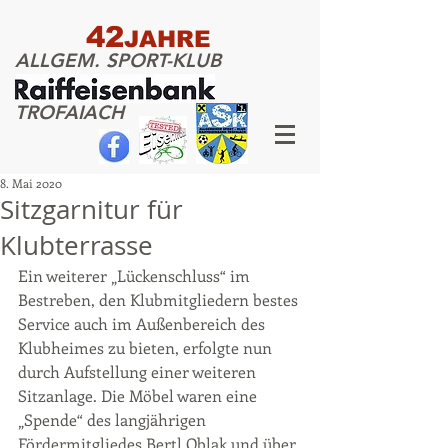
42
JAHRE
ALLGEM. SPORT-KLUB
TROFAIACH
8. Mai 2020
Sitzgarnitur für
Klubterrasse
Ein weiterer „Lückenschluss“ im 
Bestreben, den Klubmitgliedern bestes 
Service auch im Außenbereich des 
Klubheimes zu bieten, erfolgte nun 
durch Aufstellung einer weiteren 
Sitzanlage. Die Möbel waren eine 
„Spende“ des langjährigen 
Fördermitgliedes Bertl Oblak und über 